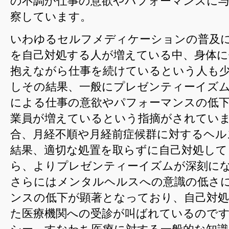
の不調が仕事の意欲やパフォーマンスに
仕
察しています。
事
いわゆるセルフメディケーションの普及
は
を自己対処する人が増えている中、身体に
抱えながら仕事を続けているという人も
しその結果、一般にプレゼンティーイズ
による仕事の意欲やパフォーマンスの低
業員が増えているという指摘がされてい
合、月経不順や月経前症候群に対するヘル
結果、適切な処置を取らずに自己対処して
ら、よりプレゼンティーイズムが深刻に
さらにはメンタルヘルスへの意識の低さ
ンスの低下が顕著となっており、自己対
た医療機関への受診が叫ばれているので