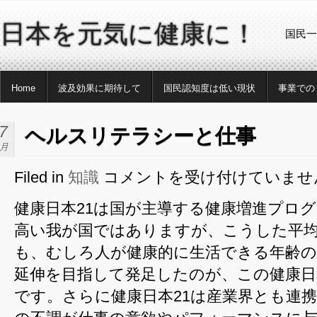
日本を元気に健康に！
国民一
Home
波及効果に期待して
国民認知度は低い現状
事業での
7
ヘルスリテラシーと仕事
2月
Filed in
知識
コメントを受け付けていませ
ヘ
ル
健康日本21は国が主導する健康増進プロ
ス
高い我が国ではありますが、こうした平
リ
テ
も、むしろ人が健康的に生活できる年齢の
ラ
延伸を目指して発足したのが、この健康日
シ
です。さらに健康日本21は産業界とも連
ー
と